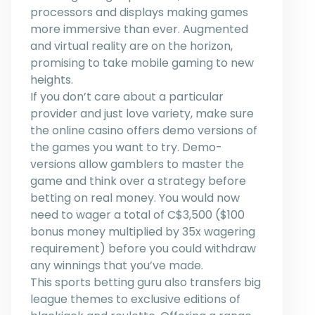
processors and displays making games
more immersive than ever. Augmented
and virtual reality are on the horizon,
promising to take mobile gaming to new
heights.
If you don’t care about a particular
provider and just love variety, make sure
the online casino offers demo versions of
the games you want to try. Demo-
versions allow gamblers to master the
game and think over a strategy before
betting on real money. You would now
need to wager a total of C$3,500 ($100
bonus money multiplied by 35x wagering
requirement) before you could withdraw
any winnings that you’ve made.
This sports betting guru also transfers big
league themes to exclusive editions of