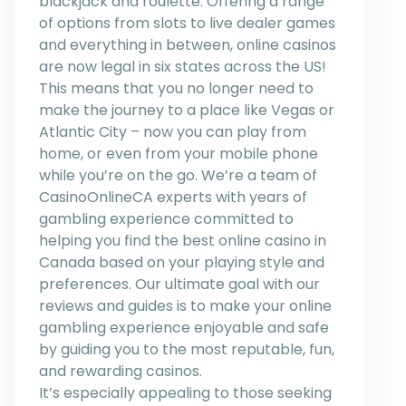
blackjack and roulette. Offering a range
of options from slots to live dealer games
and everything in between, online casinos
are now legal in six states across the US!
This means that you no longer need to
make the journey to a place like Vegas or
Atlantic City – now you can play from
home, or even from your mobile phone
while you’re on the go. We’re a team of
CasinoOnlineCA experts with years of
gambling experience committed to
helping you find the best online casino in
Canada based on your playing style and
preferences. Our ultimate goal with our
reviews and guides is to make your online
gambling experience enjoyable and safe
by guiding you to the most reputable, fun,
and rewarding casinos.
It’s especially appealing to those seeking