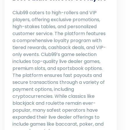
Club99 caters to high-rollers and VIP
players, offering exclusive promotions,
high-stakes tables, and personalized
customer service. The platform features
a comprehensive loyalty program with
tiered rewards, cashback deals, and VIP-
only events. Club99’s game selection
includes top-quality live dealer games,
premium slots, and sportsbook options.
The platform ensures fast payouts and
secure transactions through a variety of
payment options, including
cryptocurrencies. While classics like
blackjack and roulette remain ever-
popular, many safest operators have
expanded their live dealer offerings to
include games like baccarat, poker, and