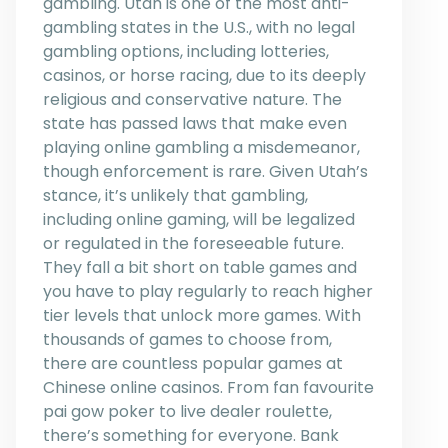
gambling. Utah is one of the most anti-
gambling states in the U.S., with no legal
gambling options, including lotteries,
casinos, or horse racing, due to its deeply
religious and conservative nature. The
state has passed laws that make even
playing online gambling a misdemeanor,
though enforcement is rare. Given Utah’s
stance, it’s unlikely that gambling,
including online gaming, will be legalized
or regulated in the foreseeable future.
They fall a bit short on table games and
you have to play regularly to reach higher
tier levels that unlock more games. With
thousands of games to choose from,
there are countless popular games at
Chinese online casinos. From fan favourite
pai gow poker to live dealer roulette,
there’s something for everyone. Bank