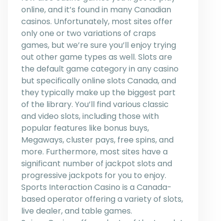
online, and it’s found in many Canadian
casinos. Unfortunately, most sites offer
only one or two variations of craps
games, but we’re sure you’ll enjoy trying
out other game types as well. Slots are
the default game category in any casino
but specifically online slots Canada, and
they typically make up the biggest part
of the library. You’ll find various classic
and video slots, including those with
popular features like bonus buys,
Megaways, cluster pays, free spins, and
more. Furthermore, most sites have a
significant number of jackpot slots and
progressive jackpots for you to enjoy.
Sports Interaction Casino is a Canada-
based operator offering a variety of slots,
live dealer, and table games.