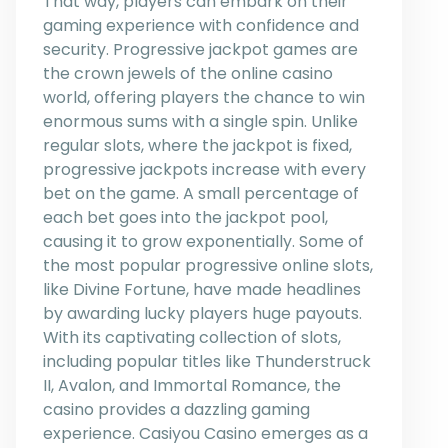
That way, players can embark on their
gaming experience with confidence and
security. Progressive jackpot games are
the crown jewels of the online casino
world, offering players the chance to win
enormous sums with a single spin. Unlike
regular slots, where the jackpot is fixed,
progressive jackpots increase with every
bet on the game. A small percentage of
each bet goes into the jackpot pool,
causing it to grow exponentially. Some of
the most popular progressive online slots,
like Divine Fortune, have made headlines
by awarding lucky players huge payouts.
With its captivating collection of slots,
including popular titles like Thunderstruck
II, Avalon, and Immortal Romance, the
casino provides a dazzling gaming
experience. Casiyou Casino emerges as a