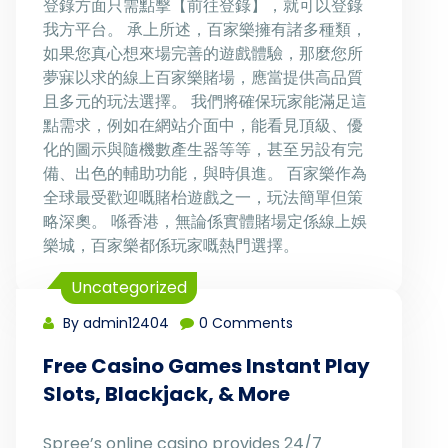
登錄方面只需點擊【前往登錄】，就可以登錄
我方平台。 承上所述，百家樂擁有諸多種類，
如果您真心想來場完善的遊戲體驗，那麼您所
夢寐以求的線上百家樂賭場，應當提供高品質
且多元的玩法選擇。 我們將確保玩家能滿足這
點需求，例如在網站介面中，能看見頂級、優
化的圖示與隨機數產生器等等，甚至另設有完
備、出色的輔助功能，與時俱進。 百家樂作為
全球最受歡迎嘅賭枱遊戲之一，玩法簡單但策
略深奧。 喺香港，無論係實體賭場定係線上娛
樂城，百家樂都係玩家嘅熱門選擇。
Uncategorized
By admin12404
0 Comments
Free Casino Games Instant Play
Slots, Blackjack, & More
Spree’s online casino provides 24/7