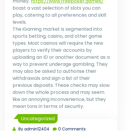
money.
https://www.freepoker.games/
boast a vast selection of slots you can
play, catering to all preferences and skill
levels.
The iGaming market is segmented into
sports betting, casino, and other game
types. Most casinos will require the new
players to verify their accounts by
uploading an ID or another document as a
way to prevent underage gambling. They
may also be asked to authorise their
withdrawals and sign a list of their
previous deposits. These checks may slow
down the whole process and may seem
like an annoying inconvenience, but they
mean tons in terms of security.
Uncategorized
By admin12404
0 Comments