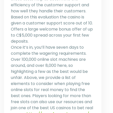
efficiency of the customer support and
how well they handle their customers.
Based on this evaluation the casino is
given a customer support score out of 10.
Offers a large welcome bonus offer of up
to C$5,000 spread across your first few
deposits.
Once it’s in, you’ll have seven days to
complete the wagering requirements.
Over 100,000 online slot machines are
around, and over 8,000 here, so
highlighting a few as the best would be
unfair. Above, we provide a list of
elements to consider when playing free
online slots for real money to find the
best ones. Players looking for more than
free slots can also use our resources and
join one of the best US casinos to bet real