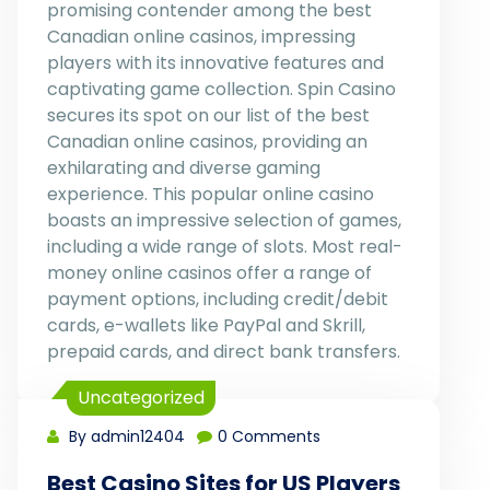
promising contender among the best
Canadian online casinos, impressing
players with its innovative features and
captivating game collection. Spin Casino
secures its spot on our list of the best
Canadian online casinos, providing an
exhilarating and diverse gaming
experience. This popular online casino
boasts an impressive selection of games,
including a wide range of slots. Most real-
money online casinos offer a range of
payment options, including credit/debit
cards, e-wallets like PayPal and Skrill,
prepaid cards, and direct bank transfers.
Uncategorized
By admin12404
0 Comments
Best Casino Sites for US Players