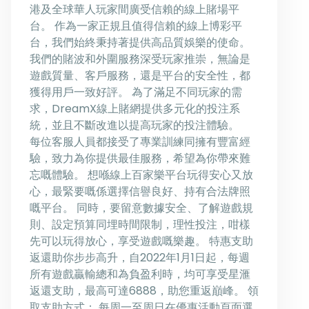
港及全球華人玩家間廣受信賴的線上賭場平
台。 作為一家正規且值得信賴的線上博彩平
台，我們始終秉持著提供高品質娛樂的使命。
我們的賭波和外圍服務深受玩家推崇，無論是
遊戲質量、客戶服務，還是平台的安全性，都
獲得用戶一致好評。 為了滿足不同玩家的需
求，DreamX線上賭網提供多元化的投注系
統，並且不斷改進以提高玩家的投注體驗。
每位客服人員都接受了專業訓練同擁有豐富經
驗，致力為你提供最佳服務，希望為你帶來難
忘嘅體驗。 想喺線上百家樂平台玩得安心又放
心，最緊要嘅係選擇信譽良好、持有合法牌照
嘅平台。 同時，要留意數據安全、了解遊戲規
則、設定預算同埋時間限制，理性投注，咁樣
先可以玩得放心，享受遊戲嘅樂趣。 特惠支助
返還助你步步高升，自2022年1月1日起，每週
所有遊戲贏輸總和為負盈利時，均可享受星滙
返還支助，最高可達6888，助您重返巔峰。 領
取支助方式： 每周一至周日在優惠活動頁面選