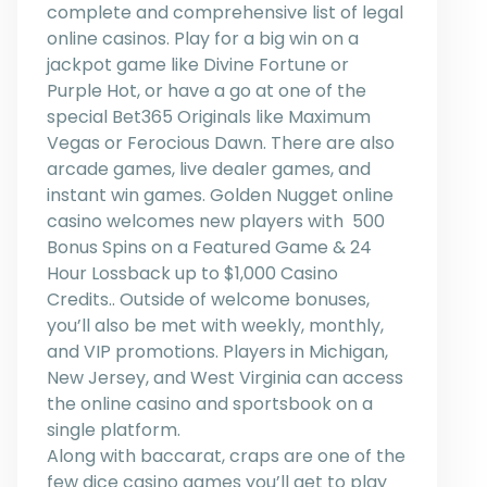
complete and comprehensive list of legal
online casinos. Play for a big win on a
jackpot game like Divine Fortune or
Purple Hot, or have a go at one of the
special Bet365 Originals like Maximum
Vegas or Ferocious Dawn. There are also
arcade games, live dealer games, and
instant win games. Golden Nugget online
casino welcomes new players with 500
Bonus Spins on a Featured Game & 24
Hour Lossback up to $1,000 Casino
Credits.. Outside of welcome bonuses,
you’ll also be met with weekly, monthly,
and VIP promotions. Players in Michigan,
New Jersey, and West Virginia can access
the online casino and sportsbook on a
single platform.
Along with baccarat, craps are one of the
few dice casino games you’ll get to play