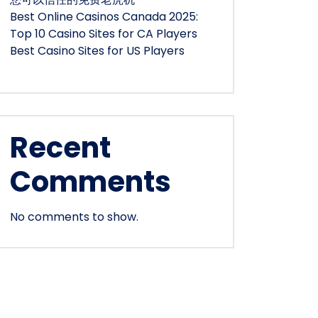
Best Online Casinos Canada 2025:
Top 10 Casino Sites for CA Players
Best Casino Sites for US Players
Recent
Comments
No comments to show.