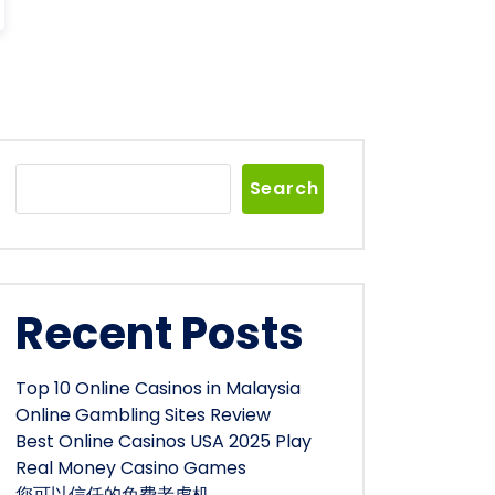
Search
Recent Posts
Top 10 Online Casinos in Malaysia
Online Gambling Sites Review
Best Online Casinos USA 2025 Play
Real Money Casino Games
您可以信任的免费老虎机