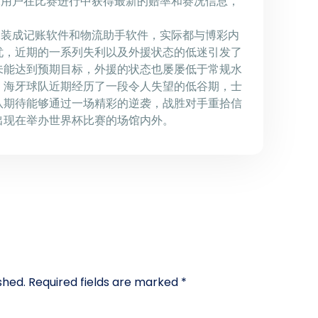
保用户在比赛进行中获得最新的赔率和赛况信息，
伪装成记账软件和物流助手软件，实际都与博彩内
忧，近期的一系列失利以及外援状态的低迷引发了
未能达到预期目标，外援的状态也屡屡低于常规水
 海牙球队近期经历了一段令人失望的低谷期，士
队期待能够通过一场精彩的逆袭，战胜对手重拾信
出现在举办世界杯比赛的场馆内外。
shed.
Required fields are marked
*