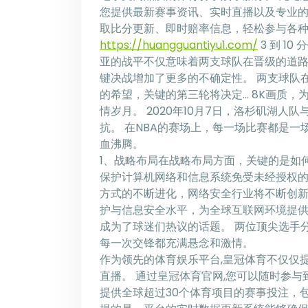
您提供最新赛事资讯、实时直播以及专业的
取比分更新、即时赔率信息，轻松参与各
https://huangguantiyu1.com/
3 到 1
亚的战平不仅意味着两支球队在晋级的道
键决战增加了更多的不确定性。 两支球队
的希望，关键的第三轮将决定… 8K画质
情岁月。 2020年10月7日，洛杉矶湖人
抗。 在NBA的赛场上，每一场比赛都是
血沸腾。
1、战略布局在战略布局方面，关键的是如
保护计算机网络和信息系统免受未经授权的
方式的不断进化，网络安全行业将不断创
护与信息安全水平，为全球互联网环境提供
成为了球迷们热议的话题。 两位顶尖选手
每一次交锋都充满悬念和激情。
作为领先的体育娱乐平台,皇冠体育不仅仅
直播。 通过皇冠体育官网,您可以随时参与
提供全球超过30个体育项目的赛事投注，包