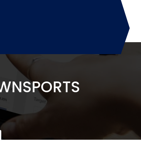
NSPORTS