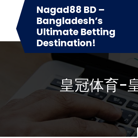
Skip
Nagad88 BD –
to
content
Bangladesh’s
Ultimate Betting
Destination!
皇冠体育-皇